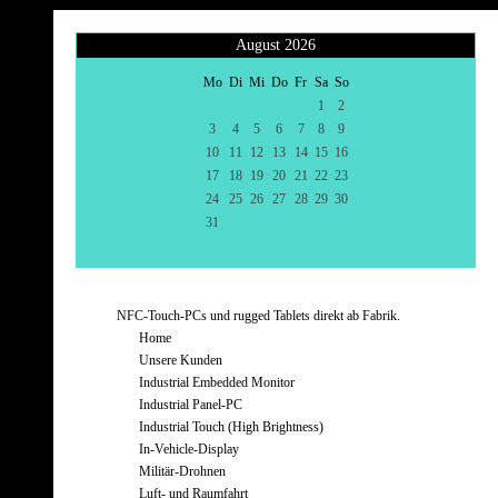
August 2026
Mo
Di
Mi
Do
Fr
Sa
So
1
2
3
4
5
6
7
8
9
10
11
12
13
14
15
16
17
18
19
20
21
22
23
24
25
26
27
28
29
30
31
NFC-Touch-PCs und rugged Tablets direkt ab Fabrik.
Home
Unsere Kunden
Industrial Embedded Monitor
Industrial Panel-PC
Industrial Touch (High Brightness)
In-Vehicle-Display
Militär-Drohnen
Luft- und Raumfahrt